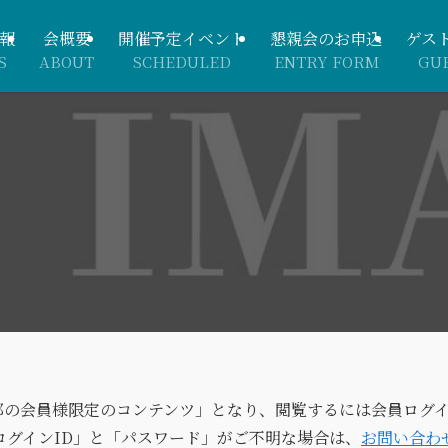
報
会概要
開催予定イベント
懇親会のお申込
ゲス
S
ABOUT
SCHEDULED
ENTRY FORM
GU
部の会員様限定のコンテンツ」となり、閲覧するには会員ログ
ログインID」と「パスワード」がご不明な場合は、
お問い合わ