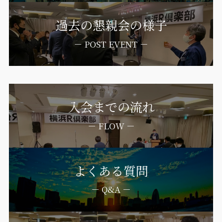
過去の懇親会の様子
－ POST EVENT －
入会までの流れ
－ FLOW －
よくある質問
－ Q&A －